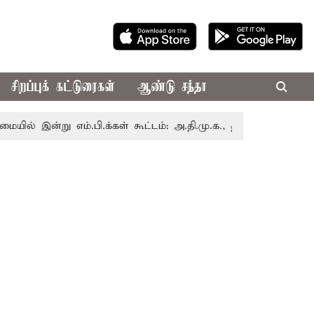
சிறப்புக் கட்டுரைகள்
ஆண்டு சந்தா
்று எம்.பி.க்கள் கூட்டம்: அ.தி.மு.க., தி.மு.க. உள்ளிட்ட எதிர்க