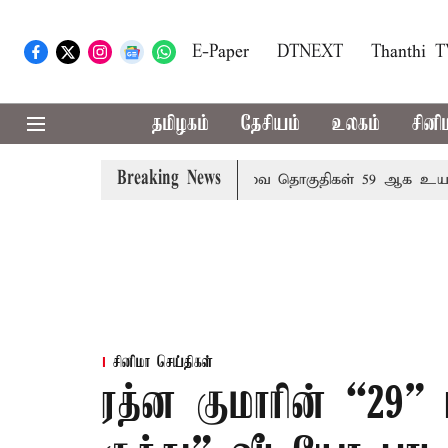
E-Paper
DTNEXT
Thanthi 
தமிழகம்
தேசியம்
உலகம்
சினி
Breaking News
யறை நடந்தால் தமிழக மக்களவை தொகுதிகள் 59 ஆக உயரும்: 
சினிமா செய்திகள்
ரத்ன குமாரின் “29”