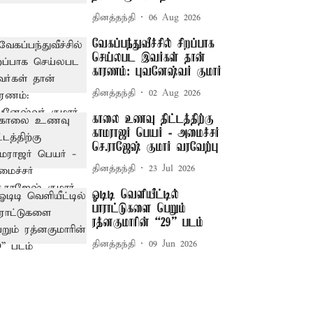
தினத்தந்தி
06 Aug 2026
வேகப்பந்துவீச்சில் சிறப்பாக
செய்லபட இவர்கள் தான்
காரணம்: புவனேஷ்வர் குமார்
தினத்தந்தி
02 Aug 2026
காலை உணவு திட்டத்திற்கு
காமராஜர் பெயர் - அமைச்சர்
செ.ராஜேஷ் குமார் வரவேற்பு
தினத்தந்தி
23 Jul 2026
ஓடிடி வெளியீட்டில்
பாராட்டுகளை பெறும்
ரத்னகுமாரின் “29” படம்
தினத்தந்தி
09 Jun 2026