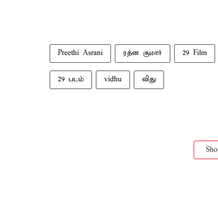
Preethi Asrani
ரத்ன குமார்
29 Film
29 படம்
vidhu
விது
Sh