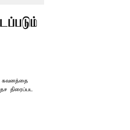
டப்படும்
ிய கவனத்தை
ேச திரைப்பட