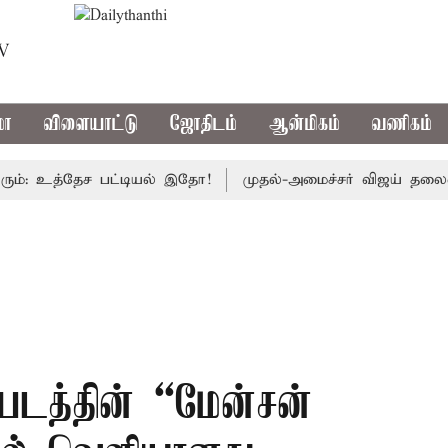
TV
மா
விளையாட்டு
ஜோதிடம்
ஆன்மிகம்
வணிகம்
உத்தேச பட்டியல் இதோ!
முதல்-அமைச்சர் விஜய் தலைமையில் இன
 படத்தின் “மேன்சன்