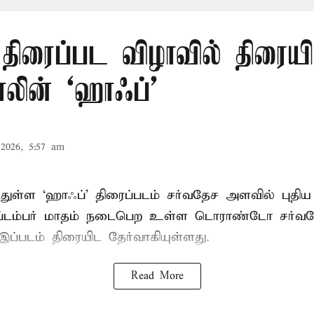
திரைப்பட விழாவில் திரையி
லின் ‘ஹாஃப்’
2026, 5:57 am
்துள்ள ‘ஹாஃப்’ திரைப்படம் சர்வதேச அளவில் புத
ெப்டம்பர் மாதம் நடைபெற உள்ள டொராண்டோ சர்வத
இப்படம் திரையிட தேர்வாகியுள்ளது.
Read More