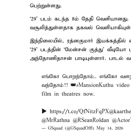
பெற்றுள்ளது.
‘29’ படம் கடந்த 8ம் தேதி வெளியானது. 
வசூலித்துள்ளதாக தகவல் வெளியாகியுள்
இந்நிலையில், ரத்னகுமார் இயக்கத்தில் வி
‘29’ படத்தின் ‘மேன்சன் குத்து’ வீடி
அந்தோணிதாசன் பாடியுள்ளார். பாடல் வரி
எங்கோ பொறந்தோம்.. எங்கோ வளந்
வந்தோம்!! 👑
#MansionKuthu
video
film in theatres now.
▶️
https://t.co/QfNitzFqPX
@kaarth
@MrRathna
@RSeanRoldan
@Actor
— GSquad (@GSquadOffl)
May 14, 2026