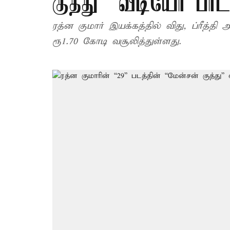
குத்து” வீடியோ பா
ரத்ன குமார் இயக்கத்தில் விது, ப்ரீத்தி அஸ்ரானி நடித்துள்ள ‘29’ படம் முதல் வாரத்தில்
ரூ1.70 கோடி வசூலித்துள்ளது.