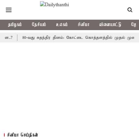
தமிழகம்
தேசியம்
உலகம்
சினிமா
விளையாட்டு
ஜோத
80-வது சுதந்திர தினம்: கோட்டை கொத்தளத்தில் முதல் முறையாக தேச
சினிமா செய்திகள்