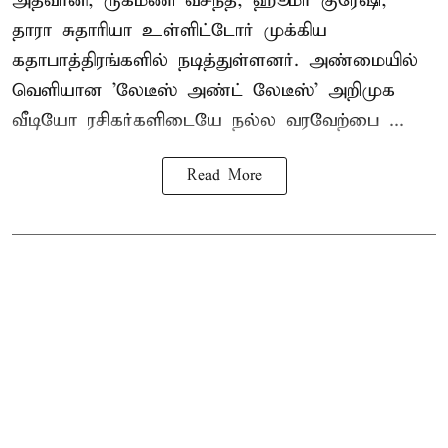
அத்வானி, ருக்மணி வசந்த், ஹூமா குரேஷி,
தாரா சுதாரியா உள்ளிட்டோர் முக்கிய
கதாபாத்திரங்களில் நடித்துள்ளனர். அண்மையில்
வெளியான 'லேடீஸ் அண்ட் லேடீஸ்' அறிமுக
வீடியோ ரசிகர்களிடையே நல்ல வரவேற்பை ...
Read More