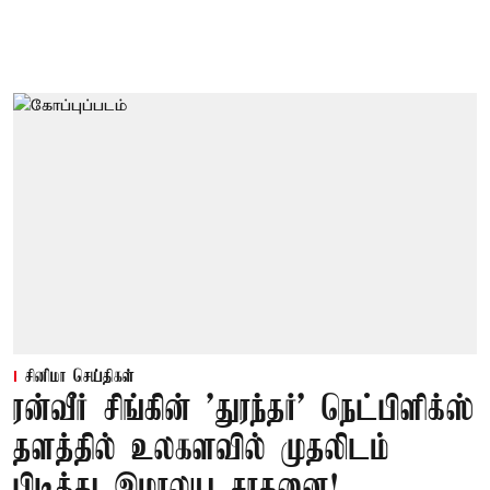
சினிமா செய்திகள்
ரன்வீர் சிங்கின் 'துரந்தர்' நெட்பிளிக்ஸ்
தளத்தில் உலகளவில் முதலிடம்
பிடித்து இமாலய சாதனை!