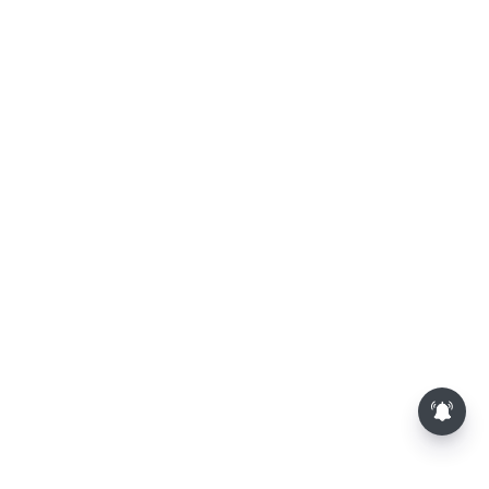
த.வெ.க. அரசின் முதல் பட்ஜெட்: