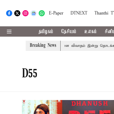
E-Paper
DTNEXT
Thanthi 
தமிழகம்
தேசியம்
உலகம்
சினி
Breaking News
?
சட்டசபையில் பட்ஜெட் மீதான விவாதம் இன்று தொடக்கம்: பல்
D55