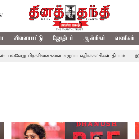
TV
மா
விளையாட்டு
ஜோதிடம்
ஆன்மிகம்
வணிகம்
வேறு பிரச்சினைகளை எழுப்ப எதிர்க்கட்சிகள் திட்டம்
இன்று