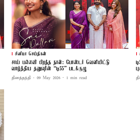
சினிமா செய்திகள்
சாய் பல்லவி பிறந்த நாள்: போஸ்டர் வெளியிட்டு
ட
வாழ்த்திய தனுஷின் “டி55” படக்குழு
ப
தினத்தந்தி
09 May 2026
1
min read
தி