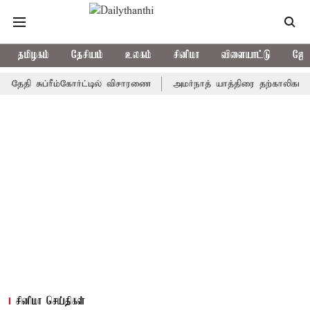
தமிழகம்
தேசியம்
உலகம்
சினிமா
விளையாட்டு
ஜோத
 சுப்ரீம்கோர்ட்டில் விசாரணை
அமர்நாத் யாத்திரை தற்காலிகமாக நிறுத
சினிமா செய்திகள்