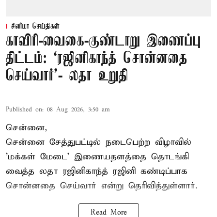
சினிமா செய்திகள்
காவிரி-வைகை-குண்டாறு இணைப்பு
திட்டம்: ‘ரஜினிகாந்த் சொன்னதை
செய்வார்’- லதா உறுதி
Published on
:
08 Aug 2026, 3:50 am
சென்னை,
சென்னை சேத்துபட்டில் நடைபெற்ற விழாவில்
'மக்கள் மேடை' இணையதளத்தை தொடங்கி
வைத்த லதா ரஜினிகாந்த் ரஜினி கண்டிப்பாக
சொன்னதை செய்வார் என்று தெரிவித்துள்ளார்.
Read More