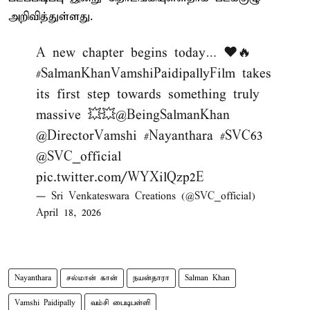
அறிவித்துள்ளது.
A new chapter begins today… ❤️🔥
#SalmanKhanVamshiPaidipallyFilm
takes
its first step towards something truly
massive 💥💥
@BeingSalmanKhan
@DirectorVamshi
#Nayanthara
#SVC63
@SVC_official
pic.twitter.com/WYXilQzp2E
— Sri Venkateswara Creations (@SVC_official)
April 18, 2026
Nayanthara
சல்மான் கான்
நயன்தாரா
Salman Khan
Vamshi Paidipally
வம்சி பைடிபள்ளி