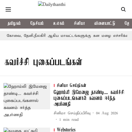
தமிழகம்
தேசியம்
உலகம்
சினிமா
விளையாட்டு
ஜோத
கோவை, தேனி,நீலகிரி ஆகிய மாவட்டங்களுக்கு கன மழை எச்சரிக்கை
கவர்ச்சி புகைப்படங்கள்
சினிமா செய்திகள்
ஹோம்லி இமேஜை தாண்டி... கவர்ச்சி
புகைப்படங்களால் கவனம் ஈர்த்த
அபர்ணதி
சினிமா செய்திப்பிரிவு
04 Aug 2026
1
min read
Webstories