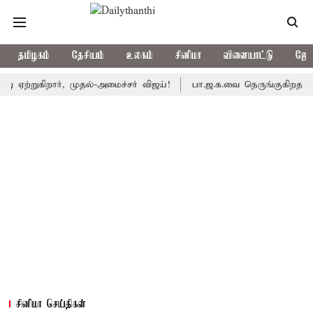
தமிழகம்
தேசியம்
உலகம்
சினிமா
விளையாட்டு
ஜோத
கிறார், முதல்-அமைச்சர் விஜய்!
பா.ஜ.க.வை நெருங்குகிறதா தி.மு.க.
சினிமா செய்திகள்