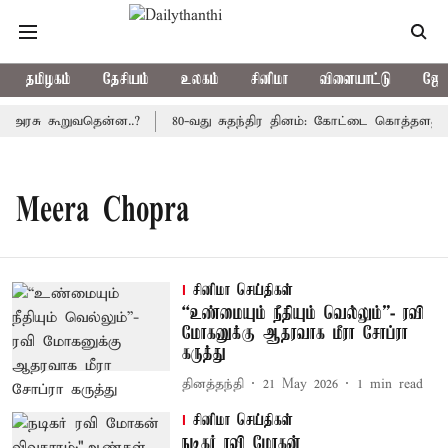
தமிழகம்
தேசியம்
உலகம்
சினிமா
விளையாட்டு
ஜோத
ய அரசு கூறுவதென்ன..?
80-வது சுதந்திர தினம்: கோட்டை கொத்தளத்தில
Meera Chopra
சினிமா செய்திகள்
“உண்மையும் நீதியும் வெல்லும்”- ரவி
மோகனுக்கு ஆதரவாக மீரா சோப்ரா
கருத்து
தினத்தந்தி
21 May 2026
1
min read
சினிமா செய்திகள்
நடிகர் ரவி மோகன்