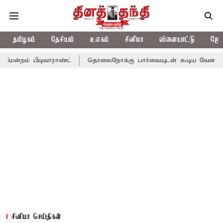
தமிழகம்
தேசியம்
உலகம்
சினிமா
விளையாட்டு
ஜோத
ிவாராண்ட்
தொலைநோக்கு பார்வையுடன் கூடிய வேளாண் பட்ஜெட்: மு
சினிமா செய்திகள்