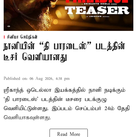
சினிமா செய்திகள்
நானியின் “தி பாரடைஸ்” படத்தின்
டீசர் வெளியானது
Published on
:
06 Aug 2026, 4:38 pm
ஸ்ரீகாந்த் ஒடெல்லா இயக்கத்தில் நானி நடிக்கும்
‘தி பாரடைஸ்’ படத்தின் டீசரை படக்குழு
வெளியிட்டுள்ளது. இப்படம் செப்டம்பர் 24ம் தேதி
வெளியாகவுள்ளது.
Read More