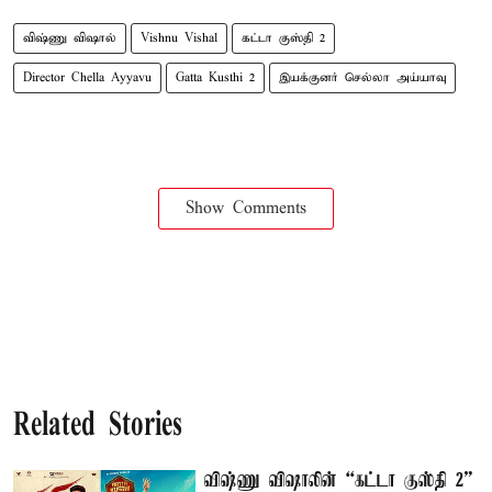
விஷ்ணு விஷால்
Vishnu Vishal
கட்டா குஸ்தி 2
Director Chella Ayyavu
Gatta Kusthi 2
இயக்குனர் செல்லா அய்யாவு
Show Comments
Related Stories
விஷ்ணு விஷாலின் “கட்டா குஸ்தி 2”