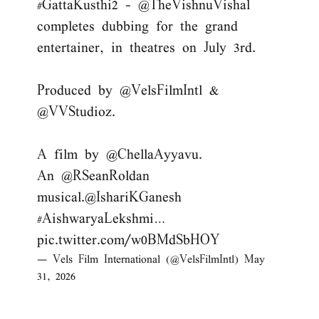
#GattaKusthi2
-
@TheVishnuVishal
completes dubbing for the grand
entertainer, in theatres on July 3rd.
Produced by
@VelsFilmIntl
&
@VVStudioz
.
A film by
@ChellaAyyavu
.
An
@RSeanRoldan
musical.
@IshariKGanesh
#AishwaryaLekshmi
…
pic.twitter.com/w0BMdSbHOY
— Vels Film International (@VelsFilmIntl)
May
31, 2026