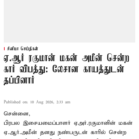
சினிமா செய்திகள்
ஏ.ஆர் ரகுமான் மகன் அமீன் சென்ற
கார் விபத்து: லேசான காயத்துடன்
தப்பினார்
Published on
:
10 Aug 2026, 2:33 am
சென்னை,
பிரபல இசையமைப்பாளர் ஏஅர்.ரகுமானின் மகன்
ஏ.ஆர்.அமீன் தனது நண்பருடன் காரில் சென்ற