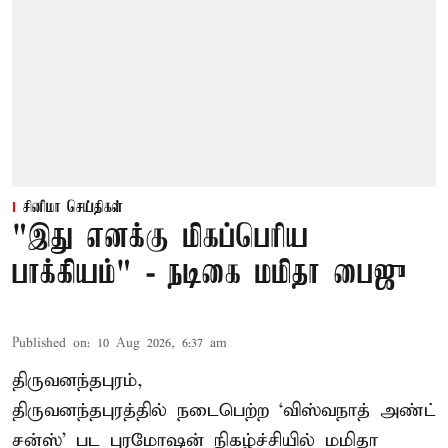
சினிமா செய்திகள்
"இது எனக்கு மிகப்பெரிய
பாக்கியம்" - நடிகை மமிதா பைஜு
Published on
:
10 Aug 2026, 6:37 am
திருவனந்தபுரம்,
திருவனந்தபுரத்தில் நடைபெற்ற ‘விஸ்வநாத் அண்ட்
சன்ஸ்’ பட புரமோஷன் நிகழ்ச்சியில் மமிதா