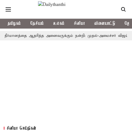
தமிழகம்
தேசியம்
உலகம்
சினிமா
விளையாட்டு
ஜோத
ீர்மானத்தை ஆதரித்த அனைவருக்கும் நன்றி: முதல்-அமைச்சர் விஜய்
தமிழ
சினிமா செய்திகள்