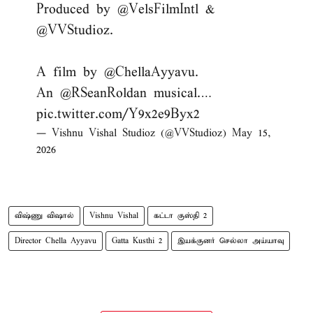
Produced by
@VelsFilmIntl
&
@VVStudioz
.
A film by
@ChellaAyyavu
.
An
@RSeanRoldan
musical.…
pic.twitter.com/Y9x2e9Byx2
— Vishnu Vishal Studioz (@VVStudioz)
May 15,
2026
விஷ்ணு விஷால்
Vishnu Vishal
கட்டா குஸ்தி 2
Director Chella Ayyavu
Gatta Kusthi 2
இயக்குனர் செல்லா அய்யாவு