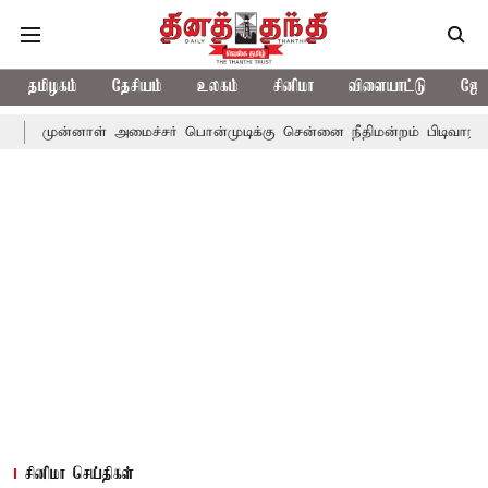
தமிழகம்
தேசியம்
உலகம்
சினிமா
விளையாட்டு
ஜோத
ள் அமைச்சர் பொன்முடிக்கு சென்னை நீதிமன்றம் பிடிவாராண்ட்
தொலை
சினிமா செய்திகள்