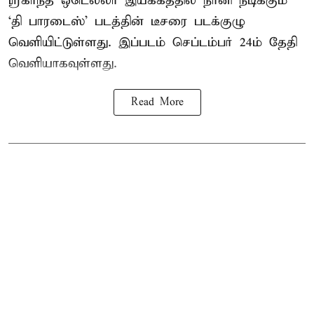
ஸ்ரீகாந்த் ஒடெல்லா இயக்கத்தில் நானி நடிக்கும்
‘தி பாரடைஸ்’ படத்தின் டீசரை படக்குழு
வெளியிட்டுள்ளது. இப்படம் செப்டம்பர் 24ம் தேதி
வெளியாகவுள்ளது.
Read More