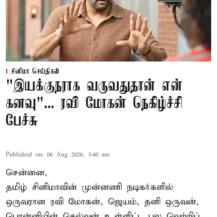
சினிமா செய்திகள்
"இயக்குநராக வருவதுதான் என்
கனவு"... ரவி மோகன் நெகிழ்ச்சி
பேச்சு
Published on
:
06 Aug 2026, 3:40 am
சென்னை,
தமிழ் சினிமாவின் முன்னணி நடிகர்களில்
ஒருவரான ரவி மோகன், ஜெயம், தனி ஒருவன்,
பொன்னியின் செல்வன் உள்ளிட்ட பல வெற்றிப்