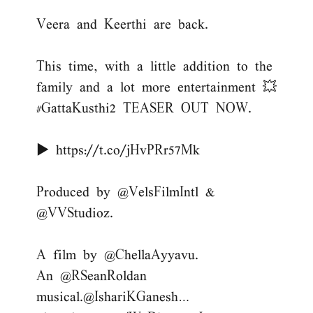
Veera and Keerthi are back.
This time, with a little addition to the
family and a lot more entertainment 💥
#GattaKusthi2
TEASER OUT NOW.
▶️
https://t.co/jHvPRr57Mk
Produced by
@VelsFilmIntl
&
@VVStudioz
.
A film by
@ChellaAyyavu
.
An
@RSeanRoldan
musical.
@IshariKGanesh
…