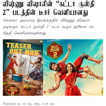
விஷ்ணு விஷாலின் “கட்டா குஸ்தி
2” படத்தின் டீசர் வெளியானது
செல்லா அய்யாவு இயக்கத்தில் விஷ்ணு விஷால்
நடிக்கும் ‘கட்டா குஸ்தி 2’ படம் வரும் ஜூலை 3ம்
தேதி வெளியாகவுள்ளது.
Published on
:
02 Jun 2026, 11:59 am