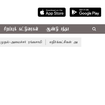
சிறப்புக் கட்டுரைகள்
ஆண்டு சந்தா
ல்-அமைச்சர் ரங்கசாமி
எதிர்க்கட்சிகள் அமளி: நாடாளுமன்ற 