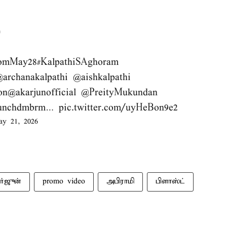

romMay28
#KalpathiSAghoram
archanakalpathi
@aishkalpathi
on
@akarjunofficial
@PreityMukundan
unchdmbrm
…
pic.twitter.com/uyHeBon9e2
y 21, 2026
ர்ஜுன்
promo video
அபிராமி
பிளாஸ்ட்