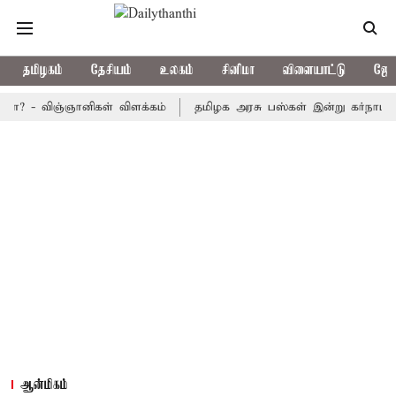
தமிழகம்
தேசியம்
உலகம்
சினிமா
விளையாட்டு
ஜோத
 விஞ்ஞானிகள் விளக்கம்
தமிழக அரசு பஸ்கள் இன்று கர்நாடகத்துக்கு 
ஆன்மிகம்