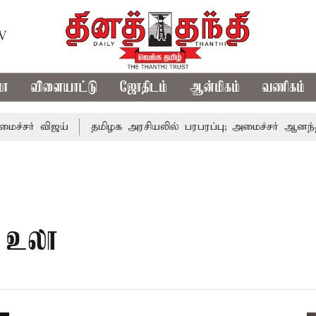
TV
மா
விளையாட்டு
ஜோதிடம்
ஆன்மிகம்
வணிகம்
சர் விஜய்
தமிழக அரசியலில் பரபரப்பு; அமைச்சர் ஆனந்த் உட
ி உலா