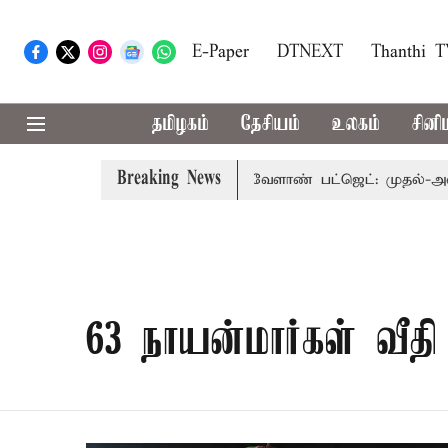
E-Paper
DTNEXT
Thanthi 
தமிழகம்
தேசியம்
உலகம்
சினி
Breaking News
ைநோக்கு பார்வையுடன் கூடிய வேளாண் பட்ஜெட்: முதல்-அமைச்
63 நாயன்மார்கள் வீத