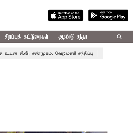
சிறப்புக் கட்டுரைகள்
ஆண்டு சந்தா
ன் சி.வி. சண்முகம், வேலுமணி சந்திப்பு
மண் வளம் பாதுகா