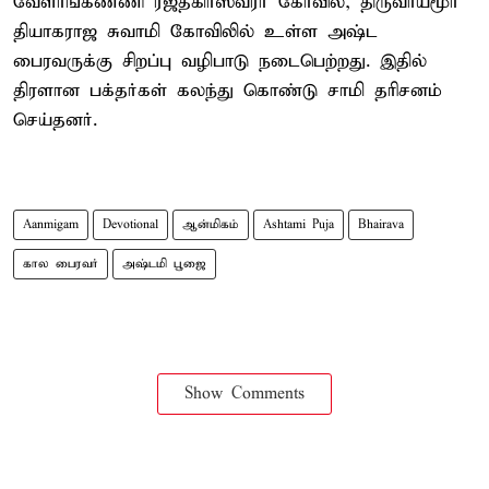
வேளாங்கண்ணி ரஜதகிரீஸ்வரர் கோவில், திருவாய்மூர்
தியாகராஜ சுவாமி கோவிலில் உள்ள அஷ்ட
பைரவருக்கு சிறப்பு வழிபாடு நடைபெற்றது. இதில்
திரளான பக்தர்கள் கலந்து கொண்டு சாமி தரிசனம்
செய்தனர்.
Aanmigam
Devotional
ஆன்மிகம்
Ashtami Puja
Bhairava
கால பைரவர்
அஷ்டமி பூஜை
Show Comments