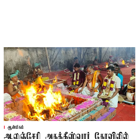
ஆன்மிகம்
ஆலஞ்சேரி அகத்தீஸ்வரர் கோவிலில்