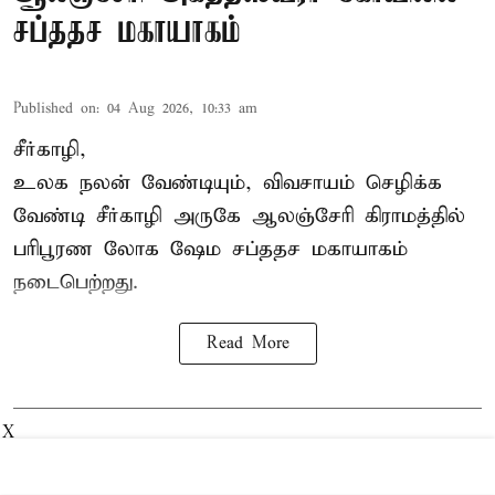
சப்ததச மகாயாகம்
Published on
:
04 Aug 2026, 10:33 am
சீர்காழி,
உலக நலன் வேண்டியும், விவசாயம் செழிக்க
வேண்டி சீர்காழி அருகே ஆலஞ்சேரி கிராமத்தில்
பரிபூரண லோக ஷேம சப்ததச மகாயாகம்
நடைபெற்றது.
Read More
X