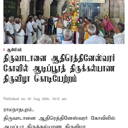
ஆன்மிகம்
திருவாடானை ஆதிரெத்தினேஸ்வரர்
கோவில் ஆடிப்பூரத் திருக்கல்யாண
திருவிழா கொடியேற்றம்
Published on
:
05 Aug 2026, 10:32 am
ராமநாதபுரம்,
திருவாடானை ஆதிரெத்தினேஸ்வரர் கோவிலில்
ஆடிப்பூர திருக்கல்யாண திருவிழா