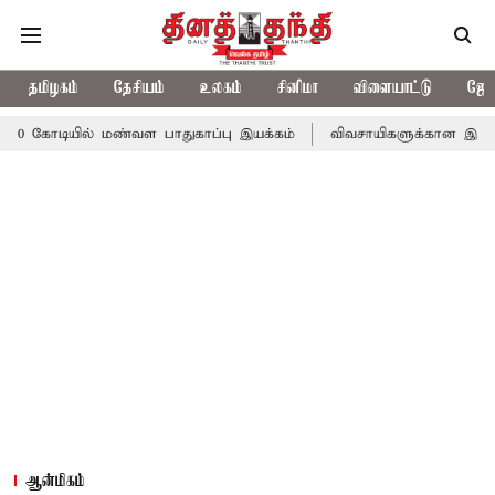
தமிழகம்
தேசியம்
உலகம்
சினிமா
விளையாட்டு
ஜோத
ல் மண்வள பாதுகாப்பு இயக்கம்
விவசாயிகளுக்கான இலவச மின்சாரத்துக
ஆன்மிகம்