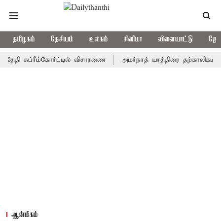
தமிழகம்
தேசியம்
உலகம்
சினிமா
விளையாட்டு
ஜோத
சுப்ரீம்கோர்ட்டில் விசாரணை
அமர்நாத் யாத்திரை தற்காலிகமாக நிறுத்
ஆன்மிகம்