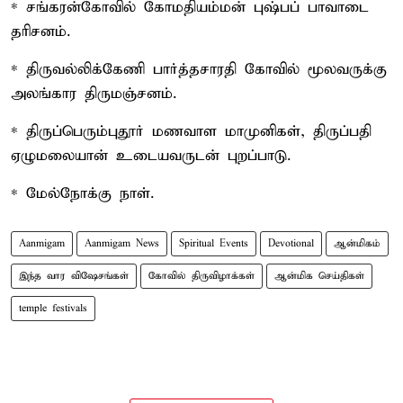
* சங்கரன்கோவில் கோமதியம்மன் புஷ்பப் பாவாடை
தரிசனம்.
* திருவல்லிக்கேணி பார்த்தசாரதி கோவில் மூலவருக்கு
அலங்கார திருமஞ்சனம்.
* திருப்பெரும்புதூர் மணவாள மாமுனிகள், திருப்பதி
ஏழுமலையான் உடையவருடன் புறப்பாடு.
* மேல்நோக்கு நாள்.
Aanmigam
Aanmigam News
Spiritual Events
Devotional
ஆன்மிகம்
இந்த வார விஷேசங்கள்
கோவில் திருவிழாக்கள்
ஆன்மிக செய்திகள்
temple festivals