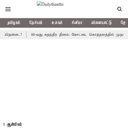
தமிழகம்
தேசியம்
உலகம்
சினிமா
விளையாட்டு
ஜோத
்ன..?
80-வது சுதந்திர தினம்: கோட்டை கொத்தளத்தில் முதல் முறையா
ஆன்மிகம்