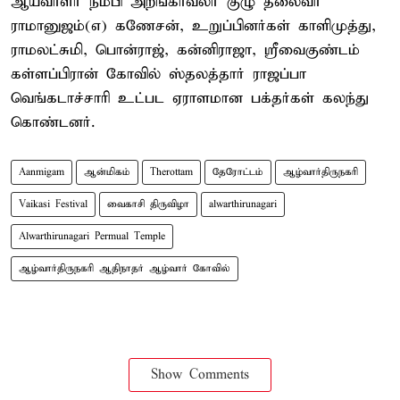
ஆய்வாளர் நம்பி அறங்காவலர் குழு தலைவர்
ராமானுஜம்(எ) கணேசன், உறுப்பினர்கள் காளிமுத்து,
ராமலட்சுமி, பொன்ராஜ், கன்னிராஜா, ஸ்ரீவைகுண்டம்
கள்ளப்பிரான் கோவில் ஸ்தலத்தார் ராஜப்பா
வெங்கடாச்சாரி உட்பட ஏராளமான பக்தர்கள் கலந்து
கொண்டனர்.
Aanmigam
ஆன்மிகம்
Therottam
தேரோட்டம்
ஆழ்வார்திருநகரி
Vaikasi Festival
வைகாசி திருவிழா
alwarthirunagari
Alwarthirunagari Permual Temple
ஆழ்வார்திருநகரி ஆதிநாதர் ஆழ்வார் கோவில்
Show Comments