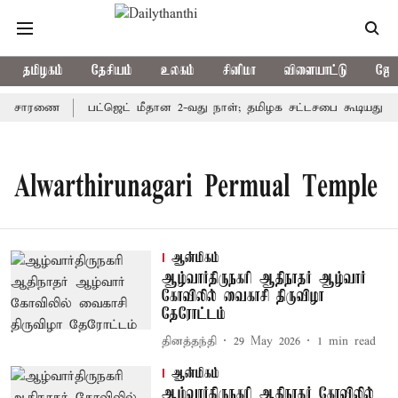
தமிழகம்
தேசியம்
உலகம்
சினிமா
விளையாட்டு
ஜோத
ி விசாரணை
பட்ஜெட் மீதான 2-வது நாள்; தமிழக சட்டசபை கூடியது
Alwarthirunagari Permual Temple
ஆன்மிகம்
ஆழ்வார்திருநகரி ஆதிநாதர் ஆழ்வார்
கோவிலில் வைகாசி திருவிழா
தேரோட்டம்
தினத்தந்தி
29 May 2026
1
min read
ஆன்மிகம்
ஆழ்வார்திருநகரி ஆதிநாதர் கோவிலில்