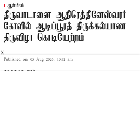
ஆன்மிகம்
திருவாடானை ஆதிரெத்தினேஸ்வரர்
கோவில் ஆடிப்பூரத் திருக்கல்யாண
திருவிழா கொடியேற்றம்
X
Published on
:
05 Aug 2026, 10:32 am
ராமநாதபுரம்,
திருவாடானை ஆதிரெத்தினேஸ்வரர் கோவிலில்
ஆடிப்பூர திருக்கல்யாண திருவிழா
கொடியேற்றத்துடன் தொடங்கியது.
Read More