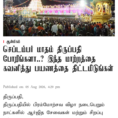
ஆன்மிகம்
செப்டம்பர் மாதம் திருப்பதி
போறீங்களா..? இந்த மாற்றத்தை
கவனித்து பயணத்தை திட்டமிடுங்கள்
Published on
:
05 Aug 2026, 4:29 pm
திருப்பதி,
திருப்பதியில் பிரம்மோற்சவ விழா நடைபெறும்
நாட்களில் ஆர்ஜித சேவைகள் மற்றும் சிறப்பு