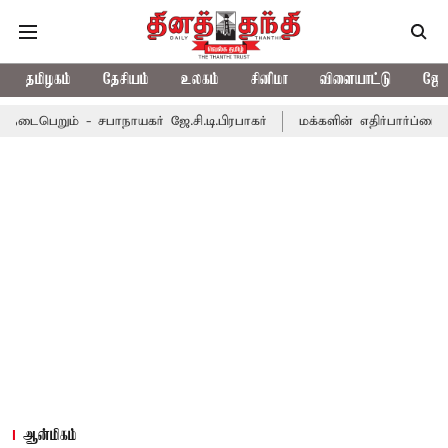
தமிழகம்
தேசியம்
உலகம்
சினிமா
விளையாட்டு
ஜோத
 - சபாநாயகர் ஜே.சி.டி.பிரபாகர்
மக்களின் எதிர்பார்ப்பை பூர்த்தி 
ஆன்மிகம்