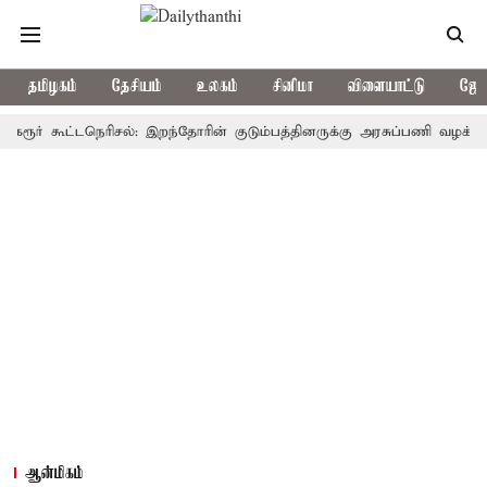
தமிழகம்
தேசியம்
உலகம்
சினிமா
விளையாட்டு
ஜோத
 கூட்டநெரிசல்: இறந்தோரின் குடும்பத்தினருக்கு அரசுப்பணி வழக்கு; வரும் 
ஆன்மிகம்