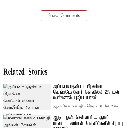
Show Comments
Related Stories
அப்பலாயகுண்டா பிரசன்ன
வெங்கடேஸ்வரர் கோவிலில் 2½ டன்
மலர்களால் புஷ்ப யாகம்
ஆன்மிகச் செய்திப்பிரிவு
31 Jul 2026
ஆடி முதல் செவ்வாய்... குமரி
மாவட்ட அம்மன் கோவில்களில் சிறப்பு