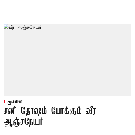
ஆன்மிகம்
சனி தோஷம் போக்கும் வீர
ஆஞ்சநேயர்