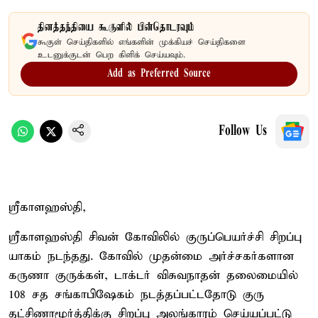
தினத்தந்தியை கூகுளில் பின்தொடரவும்
கூகுள் செய்திகளில் எங்களின் முக்கியச் செய்திகளை
உடனுக்குடன் பெற கிளிக் செய்யவும்.
Add as Preferred Source
Follow Us
ஸ்ரீகாளஹஸ்தி,
ஸ்ரீகாளஹஸ்தி சிவன் கோவிலில் குருப்பெயர்ச்சி சிறப்பு
யாகம் நடந்தது. கோவில் முதன்மை அர்ச்சகர்களான
கருணா குருக்கள், டாக்டர் விசுவநாதன் தலைமையில்
108 சத சங்காபிஷேகம் நடத்தப்பட்டதோடு குரு
தட்சிணாமூர்த்திக்கு சிறப்பு அலங்காரம் செய்யப்பட்டு