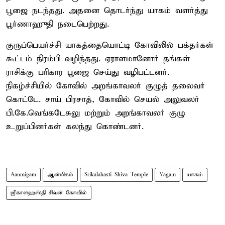
பூஜை நடந்தது. அதனை தொடர்ந்து யாகம் வளர்த்து
பூர்ணாஹுதி நடைபெற்றது.
குருப்பெயர்ச்சி யாகத்தையொட்டி கோவிலில் பக்தர்கள்
கூட்டம் நிரம்பி வழிந்தது. ஏராளமானோர் தங்கள்
ராசிக்கு பரிகார பூஜை செய்து வழிபட்டனர்.
நிகழ்ச்சியில் கோவில் அறங்காவலர் குழுத் தலைவர்
கொட்டே. சாய் பிரசாத், கோவில் செயல் அலுவலர்
பி.கே.வெங்கடேசுலு மற்றும் அறங்காவலர் குழு
உறுப்பினர்கள் கலந்து கொண்டனர்.
Aanmigam
ஆன்மிகம்
Srikalahasti Shiva Temple
Yagam
யாகம்
ஸ்ரீகாளஹஸ்தி சிவன் கோவில்