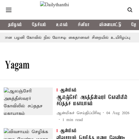
தமிழகம்
தேசியம்
உலகம்
சினிமா
விளையாட்டு
ஜோத
்பிலான பழனி கோவில் நில மோசடி: கைதானவர் சிறையில் உயிரிழப்பு
Yagam
ஆன்மிகம்
ஆலஞ்சேரி அகத்தீஸ்வரர் கோவிலில்
சப்ததச மகாயாகம்
ஆன்மிகச் செய்திப்பிரிவு
04 Aug 2026
1
min read
ஆன்மிகம்
விவசாயம் செழிக்க மழை வேண்டி