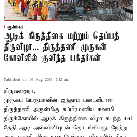
ஆன்மிகம்
ஆடிக் கிருத்திகை மற்றும் தெப்பத்
திருவிழா... திருத்தணி முருகன்
கோவிலில் குவிந்த பக்தர்கள்
Published on
:
06 Aug 2026, 7:12 am
திருவள்ளூர்,
முருகப் பெருமானின் ஐந்தாம் படைவீடான
திருத்தணி அருள்மிகு சுப்பிரமணிய சுவாமி
திருக்கோயில்
ஆடிக் கிருத்திகை விழா
கடந்த 4-ம்
தேதி ஆடி அஸ்வினியுடன் தொடங்கியது. நேற்று
ஆடி பரணி விழா நடைபெற்றது. விழாவின் சிகர