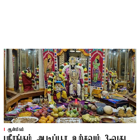
ஆன்மிகம்
ஸ்ரீரங்கம் ஆடிப்பூர உற்சவம் 3-வது