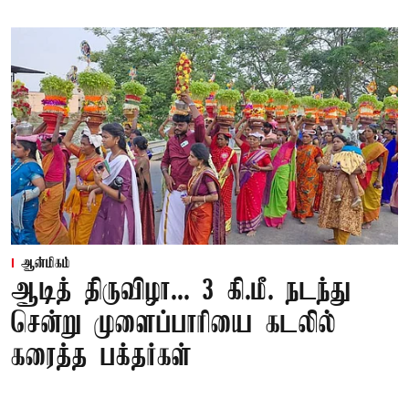
ஆன்மிகம்
ஆடித் திருவிழா... 3 கி.மீ. நடந்து
சென்று முளைப்பாரியை கடலில்
கரைத்த பக்தர்கள்