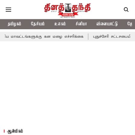
தமிழகம்
தேசியம்
உலகம்
சினிமா
விளையாட்டு
ஜோத
ங்களுக்கு கன மழை எச்சரிக்கை
புதுச்சேரி சட்டசபையில் வரும் 24ம்
ஆன்மிகம்