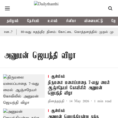
தமிழகம்
தேசியம்
உலகம்
சினிமா
விளையாட்டு
ஜோத
ன்ன..?
80-வது சுதந்திர தினம்: கோட்டை கொத்தளத்தில் முதல் முறைய
அனுமன் ஜெயந்தி விழா
ஆன்மிகம்
திருமலை மலைப்பாதை 7-வது மைல்
ஆஞ்சநேயர் கோவிலில் அனுமன்
ஜெயந்தி விழா
தினத்தந்தி
14 May 2026
1
min read
ஆன்மிகம்
அனுமன் ஜெயந்தியன்று தங்க