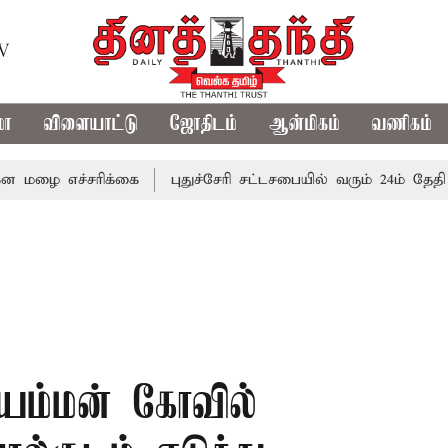
TV
மா
விளையாட்டு
ஜோதிடம்
ஆன்மிகம்
வணிகம்
ச்சரிக்கை
புதுச்சேரி சட்டசபையில் வரும் 24ம் தேதி பட்ஜெட்
ரியம்மன் கோவில்