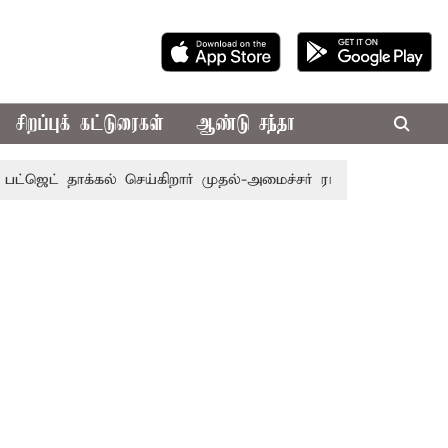
சிறப்புக் கட்டுரைகள்
ஆண்டு சந்தா
 தாக்கல் செய்கிறார் முதல்-அமைச்சர் ரங்கசாமி
எதிர்க்கட்சி