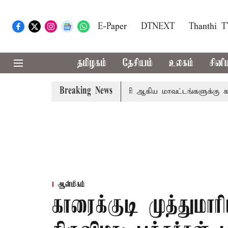
E-Paper
DTNEXT
Thanthi 
தமிழகம்
தேசியம்
உலகம்
சினி
Breaking News
தா
கோவை, தேனி,நீலகிரி ஆகிய மாவட்டங்களுக்கு கன மழை எ
ஆன்மிகம்
காரைக்குடி முத்துமா