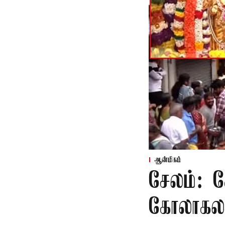
ஆன்மிகம்
சேலம்: 
கோலாகல