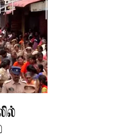
ில்
்