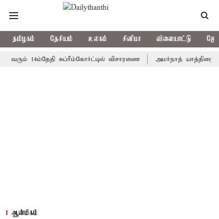
தமிழகம்
தேசியம்
உலகம்
சினிமா
விளையாட்டு
ஜோத
ம் 14ம்தேதி சுப்ரீம்கோர்ட்டில் விசாரணை
அமர்நாத் யாத்திரை தற்காலிக
ஆன்மிகம்