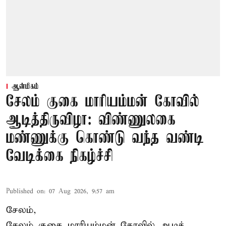
ஆன்மிகம்
சேலம் குகை மாரியம்மன் கோவில்
ஆடித்திருவிழா: விண்ணுலகை
மண்ணுக்கு கொண்டு வந்த வண்டி
வேடிக்கை நிகழ்ச்சி
Published on
:
07 Aug 2026, 9:57 am
சேலம்,
சேலம் குகை மாரியம்மன் கோவில் ஆடித்