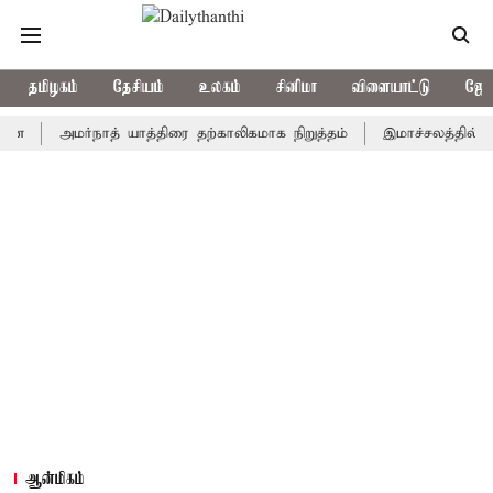
தமிழகம்
தேசியம்
உலகம்
சினிமா
விளையாட்டு
ஜோத
அமர்நாத் யாத்திரை தற்காலிகமாக நிறுத்தம்
இமாச்சலத்தில் பேருந்து
ஆன்மிகம்