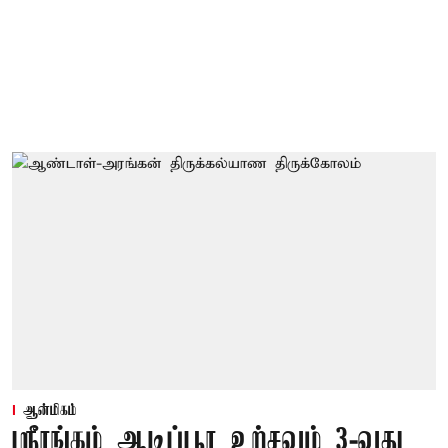
ஆன்மிகம்
ஸ்ரீரங்கம் ஆடிப்பூர உற்சவம் 3-வது