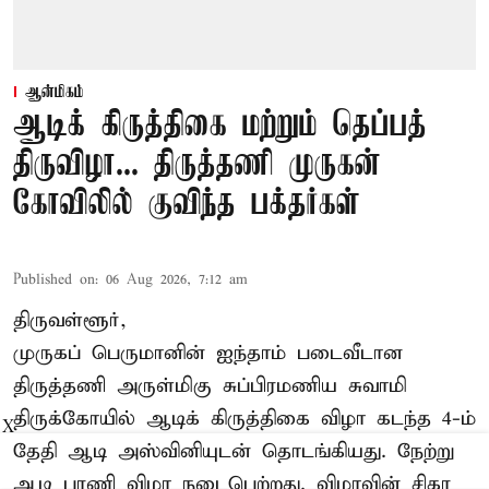
ஆன்மிகம்
ஆடிக் கிருத்திகை மற்றும் தெப்பத்
திருவிழா... திருத்தணி முருகன்
கோவிலில் குவிந்த பக்தர்கள்
Published on
:
06 Aug 2026, 7:12 am
திருவள்ளூர்,
முருகப் பெருமானின் ஐந்தாம் படைவீடான
திருத்தணி அருள்மிகு சுப்பிரமணிய சுவாமி
திருக்கோயில்
ஆடிக் கிருத்திகை விழா
கடந்த 4-ம்
X
தேதி ஆடி அஸ்வினியுடன் தொடங்கியது. நேற்று
ஆடி பரணி விழா நடைபெற்றது. விழாவின் சிகர