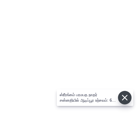
ஸ்ரீரங்கம் பரமபத நாதர்
சன்னதியில் ஆடிப்பூர உற்சவம்: 6ம்
நாளில் அழகர் திருக்கோல சேவை