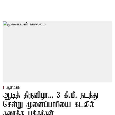
ஆன்மிகம்
ஆடித் திருவிழா... 3 கி.மீ. நடந்து
சென்று முளைப்பாரியை கடலில்
கரைத்த பக்தர்கள்