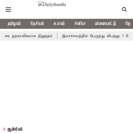
தமிழகம்
தேசியம்
உலகம்
சினிமா
விளையாட்டு
ஜோத
ற்காலிகமாக நிறுத்தம்
இமாச்சலத்தில் பேருந்து விபத்து; 7 பேர் பலி 
ஆன்மிகம்