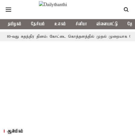
தமிழகம்
தேசியம்
உலகம்
சினிமா
விளையாட்டு
ஜோத
வது சுதந்திர தினம்: கோட்டை கொத்தளத்தில் முதல் முறையாக தேசிய கொடி
ஆன்மிகம்