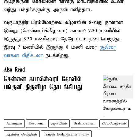
எழுந்தருளி கோவிலின் நான்கு மாடவீதிகளில் உலா
வந்து பக்தர்களுக்கு அருள்பாலித்தார்.
வருடாந்திர பிரம்மோற்சவ விழாவின் 8-வது நாளான
இன்று (செவ்வாய்க்கிழமை) காலை 7.30 மணியில்
இருந்து 8.30 மணிவரை தேரோட்டம் நடைபெற்றது.
இரவு 7 மணியில் இருந்து 8 மணி வரை
குதிரை
வாகன வீதிஉலா
நடக்கிறது.
Also Read
சென்னை கபாலீஸ்வரர் கோவில்
பங்குனி திருவிழா தொடங்கியது
Aanmigam
Devotional
ஆன்மிகம்
Brahmotsavam
பிரம்மோற்சவம்
ஆன்மிக செய்திகள்
Tirupati Kodandarama Swamy