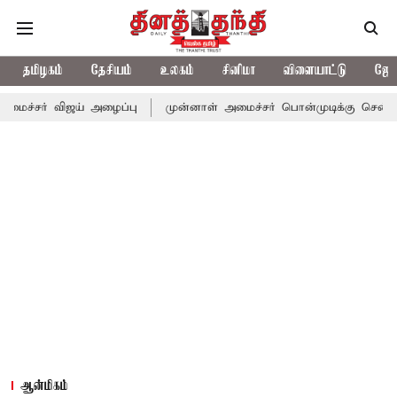
தமிழகம்
தேசியம்
உலகம்
சினிமா
விளையாட்டு
ஜோத
சர் விஜய் அழைப்பு
முன்னாள் அமைச்சர் பொன்முடிக்கு சென்னை நீதிம
ஆன்மிகம்