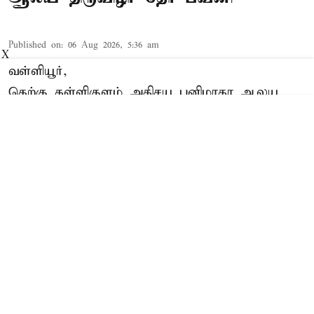
Published on
:
06 Aug 2026, 5:36 am
X
வள்ளியூர்,
தெற்கு கள்ளிகுளம் அதிசய பனிமாதா ஆலய
திருவிழா தேர் பவனி நடந்தது. இதில் திரளான
கிறிஸ்தவர்கள் பங்கேற்றனர்.
Read More