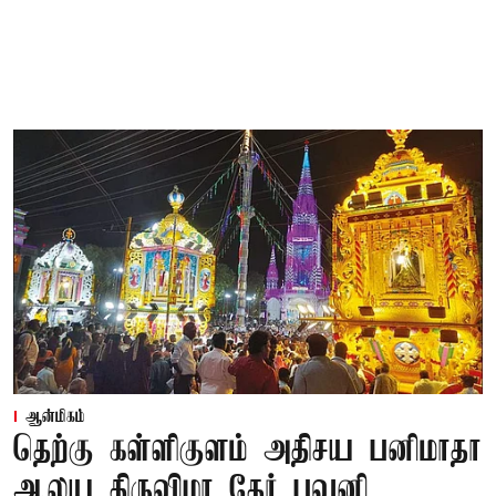
ஆன்மிகம்
தெற்கு கள்ளிகுளம் அதிசய பனிமாதா
ஆலய திருவிழா தேர் பவனி