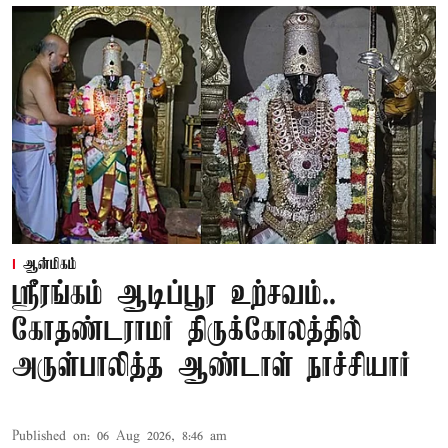
ஆன்மிகம்
ஸ்ரீரங்கம் ஆடிப்பூர உற்சவம்..
கோதண்டராமர் திருக்கோலத்தில்
அருள்பாலித்த ஆண்டாள் நாச்சியார்
Published on
:
06 Aug 2026, 8:46 am