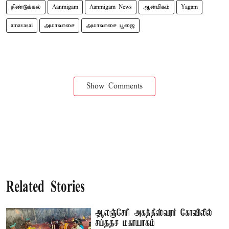
திண்டுக்கல்
Aanmigam
Aanmigam News
ஆன்மிகம்
Yagam
amavasai
அமாவாசை
அமாவாசை பூஜை
Show Comments
Related Stories
ஆலஞ்சேரி அகத்தீஸ்வரர் கோவிலில்
சப்ததச மகாயாகம்