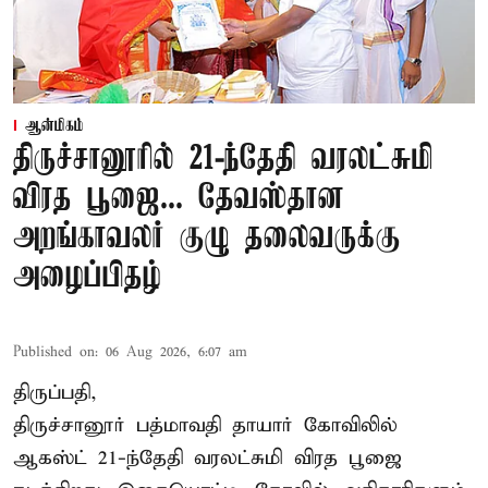
ஆன்மிகம்
திருச்சானூரில் 21-ந்தேதி வரலட்சுமி
விரத பூஜை... தேவஸ்தான
அறங்காவலர் குழு தலைவருக்கு
அழைப்பிதழ்
Published on
:
06 Aug 2026, 6:07 am
திருப்பதி,
திருச்சானூர் பத்மாவதி தாயார் கோவிலில்
ஆகஸ்ட் 21-ந்தேதி வரலட்சுமி விரத பூஜை