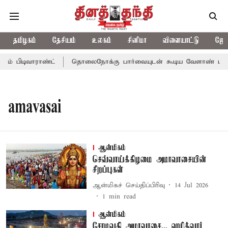
தமிழகம்
தேசியம்
உலகம்
சினிமா
விளையாட்டு
ஜோத
் பிடிவாராண்ட்
தொலைநோக்கு பார்வையுடன் கூடிய வேளாண் பட்ஜெட்
amavasai
ஆன்மிகம்
செவ்வாய்க்கிழமை அமாவாசையின்
சிறப்புகள்
ஆன்மிகச் செய்திப்பிரிவு
14 Jul 2026
1
min read
ஆன்மிகம்
சோமவதி அமாவாசை... ஹரித்வார்