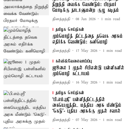
நிறுத்தி வைக்க வேண்டும்: பிரதமர்
மோடிக்கு நாடாளுமன்ற குழு கடிதம்
தினத்தந்தி
08 Jun 2026
1
min read
தமிழக செய்திகள்
மும்மொழித் திட்டத்தை தவெக அரசும்
எதிர்க்க வேண்டும்: கனிமொழி
தினத்தந்தி
17 May 2026
1
min read
கல்வி&வேலைவாய்ப்பு
ஜூலை 1 முதல் சிபிஎஸ்இ பள்ளிகளில்
மும்மொழி கட்டாயம்
தினத்தந்தி
16 May 2026
1
min read
தமிழக செய்திகள்
‘பி.எம்.ஸ்ரீ' பள்ளித்திட்டத்தில்
கையெழுத்திட மத்திய அரசு மீண்டும்
‘கெடு’- புதிய அரசுக்கு முதல் சவால்
தினத்தந்தி
07 May 2026
1
min read