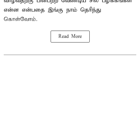
வாழ்வதற்கு பின்பற்ற வேண்டிய சில
பழக்கங்கள்
என்ன என்பதை இங்கு நாம் தெரிந்து
கொள்வோம்.
Read More