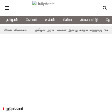
தமிழகம்
தேசியம்
உலகம்
சினிமா
விளையாட்டு
ஜோத
் விளக்கம்
தமிழக அரசு பஸ்கள் இன்று கர்நாடகத்துக்கு செல்லுமா? -
ஆரோக்கியம்