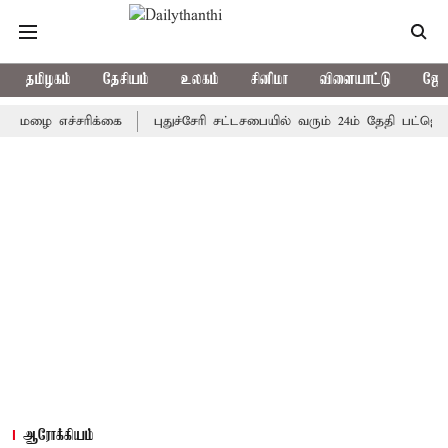
தமிழகம்
தேசியம்
உலகம்
சினிமா
விளையாட்டு
ஜோத
 எச்சரிக்கை
புதுச்சேரி சட்டசபையில் வரும் 24ம் தேதி பட்ஜெட் தாக்
ஆரோக்கியம்