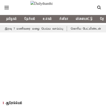
தமிழகம்
தேசியம்
உலகம்
சினிமா
விளையாட்டு
ஜோத
வு 7 மணிவரை மழை பெய்ய வாய்ப்பு
கொரிய பேட்மிண்டன் இறுதி போட
ஆரோக்கியம்