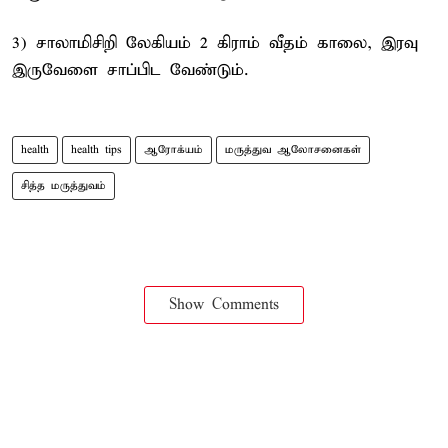
3) சாலாமிசிறி லேகியம் 2 கிராம் வீதம் காலை, இரவு
இருவேளை சாப்பிட வேண்டும்.
health
health tips
ஆரோக்யம்
மருத்துவ ஆலோசனைகள்
சித்த மருத்துவம்
Show Comments