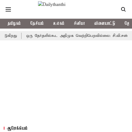
தமிழகம்
தேசியம்
உலகம்
சினிமா
விளையாட்டு
ஜோத
து
ஒரு தேர்தலில்கூட அதிமுக வெற்றிபெறவில்லை: சி.வி.சண்முகம்
ஆரோக்கியம்