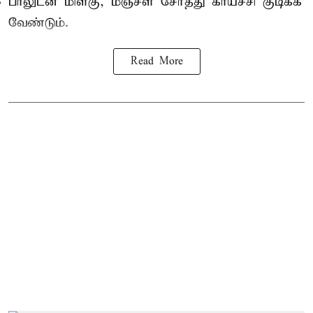
பாலுடன் மிளகு, மஞ்சள் சேர்த்து காய்ச்சி குடிக்க
வேண்டும்.
Read More