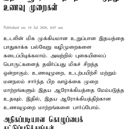
உணவு முறைகள்
Published on
:
19 Jul 2026, 8:07 am
உடலின் மிக முக்கியமான உறுப்பான இதயத்தை
பாதுகாக்க பல்வேறு வழிமுறைகளை
கடைப்பிடிக்கலாம். அவற்றில் புகையிலைப்
பொருட்களைத் தவிர்ப்பது மிகச் சிறந்த
ஒன்றாகும். உணவுமுறை, உடற்பயிற்சி மற்றும்
மனநலம் சார்ந்த பிற வாழ்க்கை முறை
மாற்றங்களும் இதய ஆரோக்கியத்தை மேம்படுத்த
உதவும். இதில், இதய ஆரோக்கியத்திற்கான
உணவுமுறை மாற்றங்களை பார்ப்போம்.
அதிகப்படியான கொழுப்பைக்
கட்டுப்படுத்துங்கள்