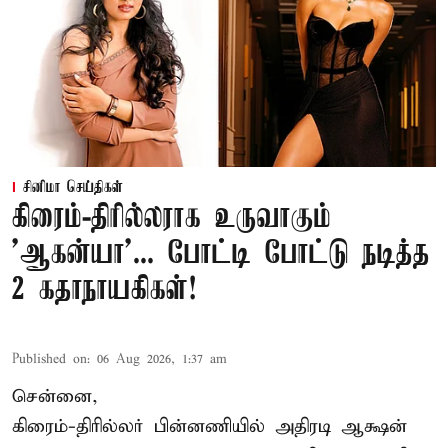
சினிமா செய்திகள்
கிரைம்-திரில்லராக உருவாகும்
'ஆகன்யா'... போட்டி போட்டு நடித்த
2 கதாநாயகிகள்!
Published on
:
06 Aug 2026, 1:37 am
சென்னை,
கிரைம்-திரில்லர் பின்னணியில் அதிரடி ஆக்ஷன்