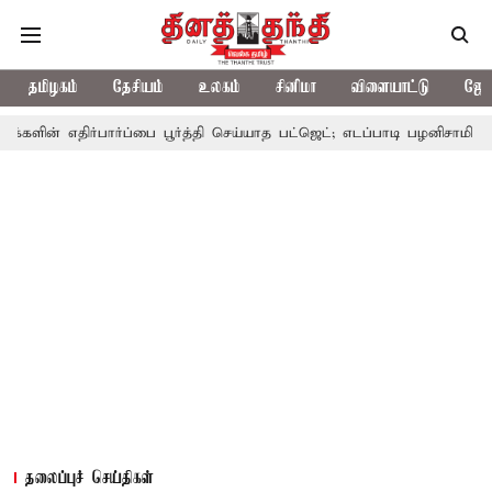
தமிழகம்
தேசியம்
உலகம்
சினிமா
விளையாட்டு
ஜோத
ிர்பார்ப்பை பூர்த்தி செய்யாத பட்ஜெட்; எடப்பாடி பழனிசாமி
பட்ஜெட்டி
தலைப்புச் செய்திகள்