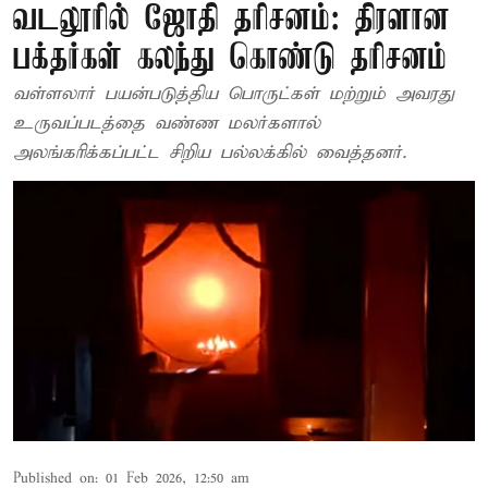
வடலூரில் ஜோதி தரிசனம்: திரளான
பக்தர்கள் கலந்து கொண்டு தரிசனம்
வள்ளலார் பயன்படுத்திய பொருட்கள் மற்றும் அவரது
உருவப்படத்தை வண்ண மலர்களால்
அலங்காிக்கப்பட்ட சிறிய பல்லக்கில் வைத்தனர்.
Published on
:
01 Feb 2026, 12:50 am