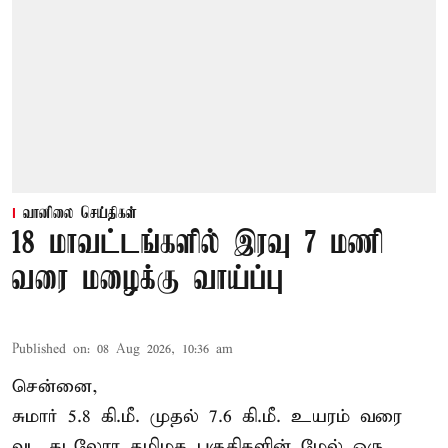
வானிலை செய்திகள்
18 மாவட்டங்களில் இரவு 7 மணி
வரை மழைக்கு வாய்ப்பு
Published on
:
08 Aug 2026, 10:36 am
சென்னை,
சுமார் 5.8 கி.மீ. முதல் 7.6 கி.மீ. உயரம் வரை
வட கடலோர தமிழக பகுதிகளின் மேல் ஒரு