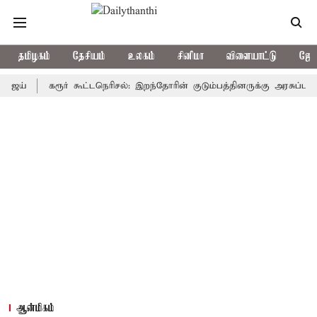
தமிழகம்
தேசியம்
உலகம்
சினிமா
விளையாட்டு
ஜோத
கரூர் கூட்டநெரிசல்: இறந்தோரின் குடும்பத்தினருக்கு அரசுப்பணி வழக்க
ஆன்மிகம்