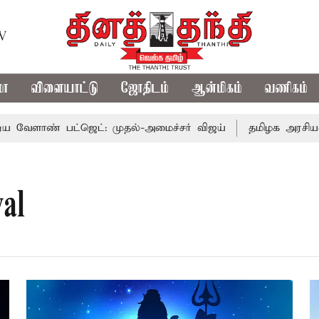
TV
மா
விளையாட்டு
ஜோதிடம்
ஆன்மிகம்
வணிகம்
ாண் பட்ஜெட்: முதல்-அமைச்சர் விஜய்
தமிழக அரசியலில் பர
al