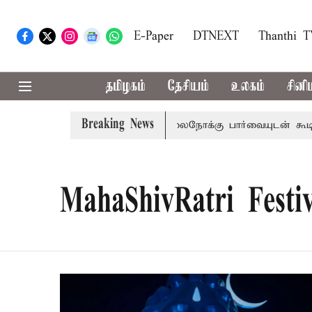
E-Paper
DTNEXT
Thanthi 
தமிழகம்
தேசியம்
உலகம்
சினி
Breaking News
ன்றம் பிடிவாராண்ட்
தொலைநோக்கு பார்வையுடன் கூடிய வேள
MahaShivRatri Festiv