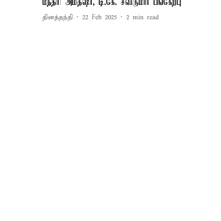
மந்திரி அமித்ஷா, டி.கே. சிவகுமார் பங்கேற்பு
தினத்தந்தி
22 Feb 2025
2
min read