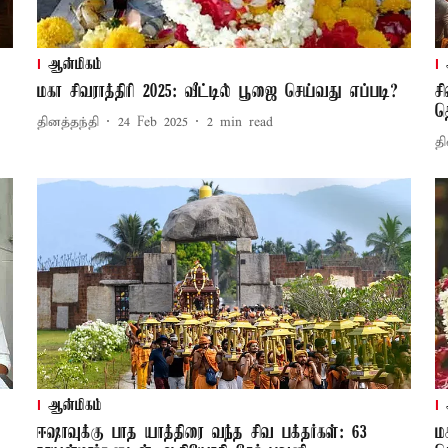
ஆன்மிகம்
மகா சிவராத்திரி 2025: வீட்டில் பூஜை செய்வது எப்படி?
ச
த
தினத்தந்தி
24 Feb 2025
2
min read
தி
ஆன்மிகம்
ஈஷாவுக்கு பாத யாத்திரை வந்த சிவ பக்தர்கள்: 63
ம