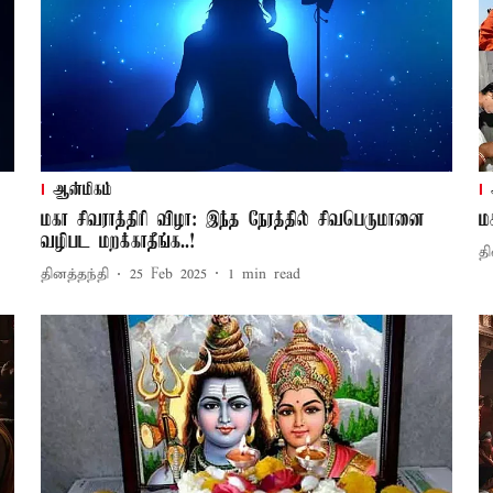
ஆன்மிகம்
மகா சிவராத்திரி விழா: இந்த நேரத்தில் சிவபெருமானை
ம
வழிபட மறக்காதீங்க..!
தி
தினத்தந்தி
25 Feb 2025
1
min read