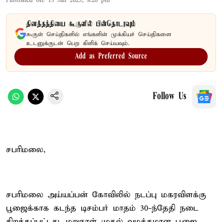
Published on
:
13 Jan 2025, 8:20 pm
தினத்தந்தியை கூகுளில் பின்தொடரவும்
கூகுள் செய்திகளில் எங்களின் முக்கியச் செய்திகளை
உடனுக்குடன் பெற கிளிக் செய்யவும்.
Add as Preferred Source
Follow Us
சபரிமலை,
சபரிமலை அய்யப்பன் கோவிலில் நடப்பு மகரவிளக்கு
பூஜைக்காக கடந்த டிசம்பர் மாதம் 30-ந்தேதி நடை
திறக்கப்பட்டது. மறுநாள் முதல் வழக்கமான பூஜை