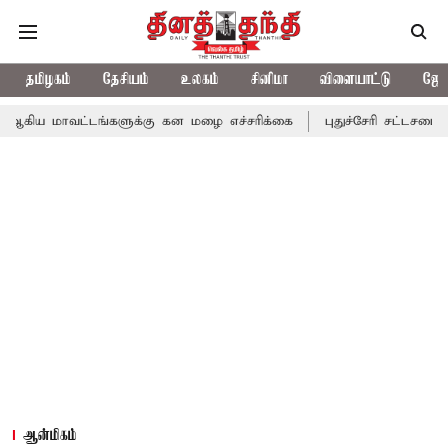
தமிழகம்
தேசியம்
உலகம்
சினிமா
விளையாட்டு
ஜோத
ட்டங்களுக்கு கன மழை எச்சரிக்கை
புதுச்சேரி சட்டசபையில் வரும் 2
ஆன்மிகம்