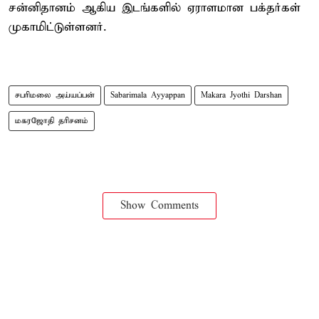
சன்னிதானம் ஆகிய இடங்களில் ஏராளமான பக்தர்கள்
முகாமிட்டுள்ளனர்.
சபரிமலை அய்யப்பன்
Sabarimala Ayyappan
Makara Jyothi Darshan
மகரஜோதி தரிசனம்
Show Comments