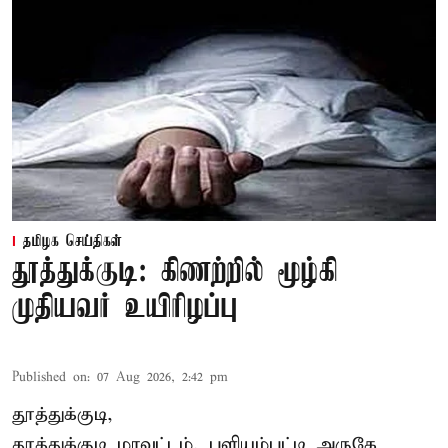
தமிழக செய்திகள்
தூத்துக்குடி: கிணற்றில் மூழ்கி
முதியவர் உயிரிழப்பு
Published on
:
07 Aug 2026, 2:42 pm
தூத்துக்குடி,
தூத்துக்குடி
மாவட்டம், புளியம்பட்டி அருகே