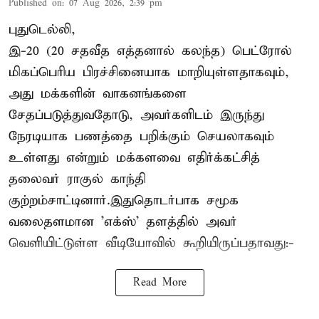
Published on
:
07 Aug 2026, 2:39 pm
புதுடெல்லி,
இ-20 (20 சதவீத எத்தனால் கலந்த) பெட்ரோல்
மிகப்பெரிய பிரச்சினையாக மாறியுள்ளதாகவும்,
அது மக்களின் வாகனங்களை
சேதப்படுத்துவதோடு, அவர்களிடம் இருந்து
நேரடியாக பணத்தை பறிக்கும் செயலாகவும்
உள்ளது என்றும் மக்களவை எதிர்க்கட்சித்
தலைவர் ராகுல் காந்தி
குற்றம்சாட்டினார்.இதுதொடர்பாக சமூக
வலைதளமான 'எக்ஸ்' தளத்தில் அவர்
வெளியிட்டுள்ள வீடியோவில் கூறியிருப்பதாவது:-
Read More