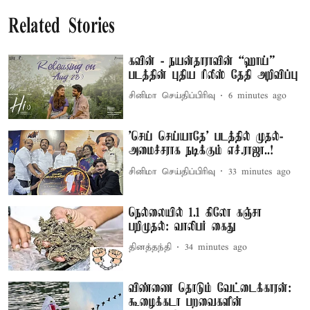
Related Stories
கவின் - நயன்தாராவின் “ஹாய்”
படத்தின் புதிய ரிலீஸ் தேதி அறிவிப்பு
சினிமா செய்திப்பிரிவு
6 minutes ago
'செய் செய்யாதே' படத்தில் முதல்-
அமைச்சராக நடிக்கும் எச்.ராஜா..!
சினிமா செய்திப்பிரிவு
33 minutes ago
நெல்லையில் 1.1 கிலோ கஞ்சா
பறிமுதல்: வாலிபர் கைது
தினத்தந்தி
34 minutes ago
விண்ணை தொடும் வேட்டைக்காரன்:
கூழைக்கடா பறவைகளின்