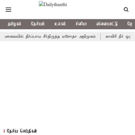
தமிழகம்
தேசியம்
உலகம்
சினிமா
விளையாட்டு
ஜோத
யில் தீர்ப்பாய சீர்திருத்த மசோதா அறிமுகம்
காவிரி நீர் ஒழுங்காற்ற
தேசிய செய்திகள்