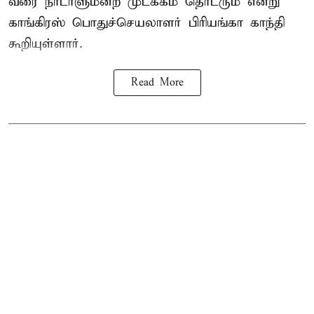
வரை நாடாளுமன்ற முடக்கம் தொடரும் என்று
காங்கிரஸ் பொதுச்செயலாளர் பிரியங்கா காந்தி
கூறியுள்ளார்.
Read More