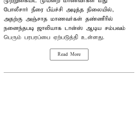
முற்றுகையிட முயன்ற மாணவர்கள் மீது
போலீசார் நீரை பீய்ச்சி அடித்த நிலையில்,
அதற்கு அஞ்சாத மாணவர்கள் தண்ணீரில்
நனைந்தபடி ஜாலியாக டான்ஸ் ஆடிய சம்பவம்
பெரும் பரபரப்பை ஏற்படுத்தி உள்ளது.
Read More