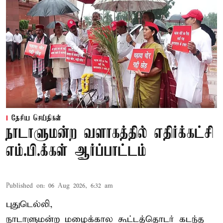
தேசிய செய்திகள்
நாடாளுமன்ற வளாகத்தில் எதிர்க்கட்சி
எம்.பி.க்கள் ஆர்ப்பாட்டம்
Published on
:
06 Aug 2026, 6:32 am
புதுடெல்லி,
நாடாளுமன்ற மழைக்கால கூட்டத்தொடர் கடந்த