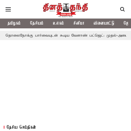
தமிழகம்
தேசியம்
உலகம்
சினிமா
விளையாட்டு
ஜோத
கு பார்வையுடன் கூடிய வேளாண் பட்ஜெட்: முதல்-அமைச்சர் விஜய்
தேசிய செய்திகள்