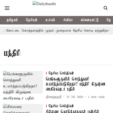
தமிழகம்
தேசியம்
உலகம்
சினிமா
விளையாட்டு
ஜோத
னம்: கோட்டை கொத்தளத்தில் முதல் முறையாக தேசிய கொடி ஏற்றுகிறார், ம
மந்திரி
தேசிய செய்திகள்
பெங்களூருவில் சொத்துவரி
உயர்த்தப்படுகிறதா? மந்திரி கிருஷ்ண
பைரேகவுடா பதில்
தினத்தந்தி
15 Jul 2026
1
min read
தேசிய செய்திகள்
சில்லரை கொடுக்காததால் பஸ்சில்