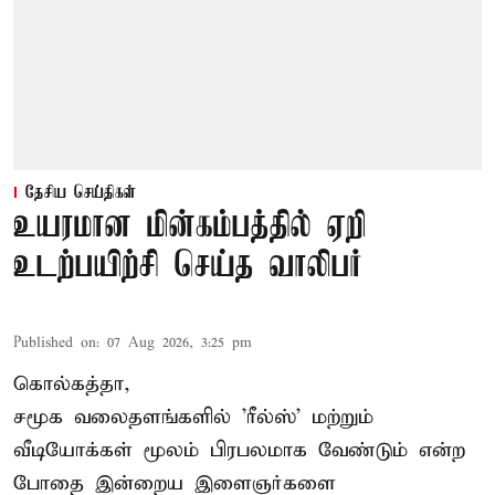
தேசிய செய்திகள்
உயரமான மின்கம்பத்தில் ஏறி
உடற்பயிற்சி செய்த வாலிபர்
Published on
:
07 Aug 2026, 3:25 pm
கொல்கத்தா,
சமூக வலைதளங்களில் '
ரீல்ஸ்
' மற்றும்
வீடியோக்கள் மூலம் பிரபலமாக வேண்டும் என்ற
போதை இன்றைய இளைஞர்களை