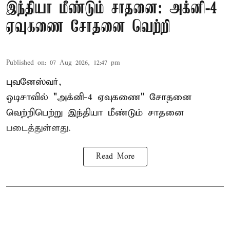
இந்தியா மீண்டும் சாதனை: அக்னி-4
ஏவுகணை சோதனை வெற்றி
Published on
:
07 Aug 2026, 12:47 pm
புவனேஸ்வர்,
ஒடிசாவில் "அக்னி-4 ஏவுகணை" சோதனை
வெற்றிபெற்று இந்தியா மீண்டும் சாதனை
படைத்துள்ளது.
Read More