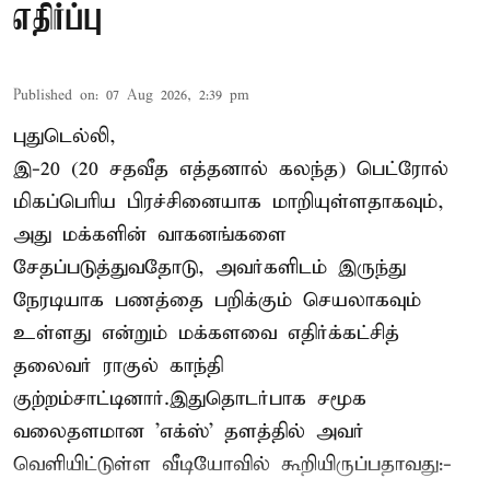
எதிர்ப்பு
Published on
:
07 Aug 2026, 2:39 pm
புதுடெல்லி,
இ-20 (20 சதவீத எத்தனால் கலந்த) பெட்ரோல்
மிகப்பெரிய பிரச்சினையாக மாறியுள்ளதாகவும்,
அது மக்களின் வாகனங்களை
சேதப்படுத்துவதோடு, அவர்களிடம் இருந்து
நேரடியாக பணத்தை பறிக்கும் செயலாகவும்
உள்ளது என்றும் மக்களவை எதிர்க்கட்சித்
தலைவர் ராகுல் காந்தி
குற்றம்சாட்டினார்.இதுதொடர்பாக சமூக
வலைதளமான 'எக்ஸ்' தளத்தில் அவர்
வெளியிட்டுள்ள வீடியோவில் கூறியிருப்பதாவது:-