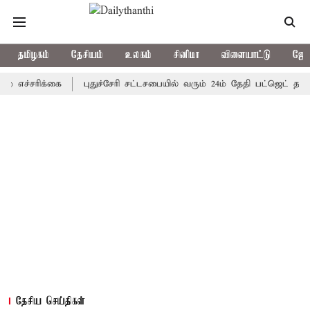
தமிழகம்
தேசியம்
உலகம்
சினிமா
விளையாட்டு
ஜோத
ரிக்கை
புதுச்சேரி சட்டசபையில் வரும் 24ம் தேதி பட்ஜெட் தாக்கல் செ
தேசிய செய்திகள்