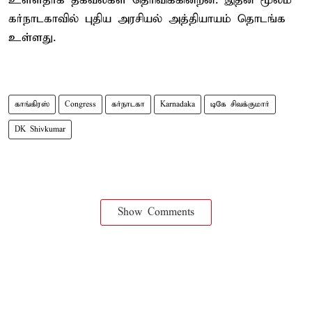
உள்ளதாக தகவல்கள் தெரிவிக்கின்றன. இதன் மூலம்
கர்நாடகாவில் புதிய அரசியல் அத்தியாயம் தொடங்க
உள்ளது.
காங்கிரஸ்
Congress
கர்நாடகா
Karnadaka
டிகே சிவக்குமார்
DK Shivkumar
Show Comments