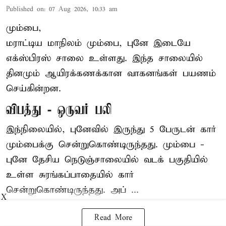
Published on
:
07 Aug 2026, 10:33 am
மும்பை,
மராட்டிய மாநிலம் மும்பை, புனே இடையே
எக்ஸ்பிரஸ் சாலை உள்ளது. இந்த சாலையில்
தினமும் ஆயிரக்கணக்கான வாகனங்கள் பயணம்
செய்கின்றன.
விபத்து - ஒருவர் பலி
இந்நிலையில்,
புனே
வில் இருந்து 5 பேருடன் கார்
மும்பைக்கு சென்றுகொண்டிருந்தது. மும்பை -
புனே தேசிய நெடுஞ்சாலையில் வடக் பகுதியில்
உள்ள சுரங்கப்பாதையில் கார்
சென்றுகொண்டிருந்தது. அப் ...
X
Read More