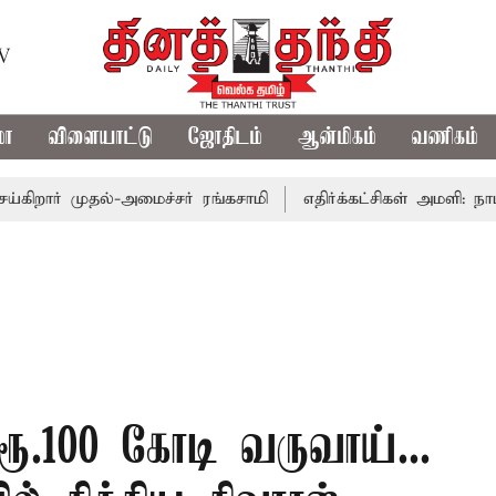
TV
மா
விளையாட்டு
ஜோதிடம்
ஆன்மிகம்
வணிகம்
் முதல்-அமைச்சர் ரங்கசாமி
எதிர்க்கட்சிகள் அமளி: நாடாளும
ரூ.100 கோடி வருவாய்...