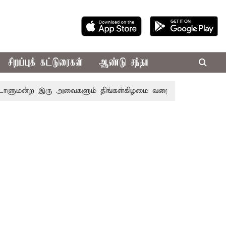
சிறப்புக் கட்டுரைகள்
ஆண்டு சந்தா
ன்ற இரு அவைகளும் திங்கள்கிழமை வரை ஒத்திவைப்பு
டாஸ்மா