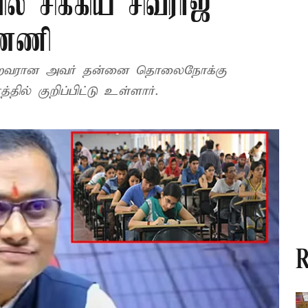
ில் சிக்கிய சிவராஜ்
ன்னணி
் பெற்றவரான அவர் தன்னை தொலைநோக்கு
ல் குறிப்பிட்டு உள்ளார்.
R