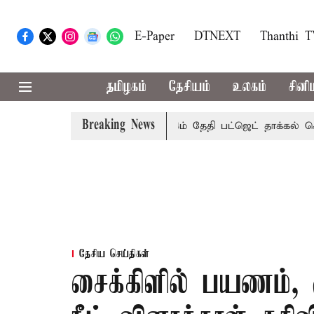
E-Paper
DTNEXT
Thanthi 
தமிழகம்
தேசியம்
உலகம்
சினி
Breaking News
ுச்சேரி சட்டசபையில் வரும் 24ம் தேதி பட்ஜெட் தாக்கல் செய்கிறார
தேசிய செய்திகள்
சைக்கிளில் பயணம், 