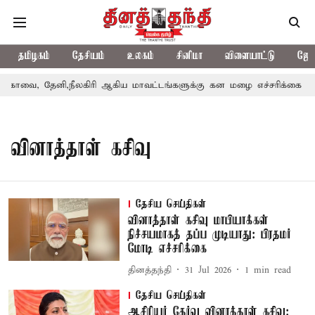
தமிழகம்
தேசியம்
உலகம்
சினிமா
விளையாட்டு
ஜோத
ோவை, தேனி,நீலகிரி ஆகிய மாவட்டங்களுக்கு கன மழை எச்சரிக்கை
வினாத்தாள் கசிவு
தேசிய செய்திகள்
வினாத்தாள் கசிவு மாபியாக்கள்
நிச்சயமாகத் தப்ப முடியாது: பிரதமர்
மோடி எச்சரிக்கை
தினத்தந்தி
31 Jul 2026
1
min read
தேசிய செய்திகள்
ஆசிரியர் தேர்வு வினாத்தாள் கசிவு: