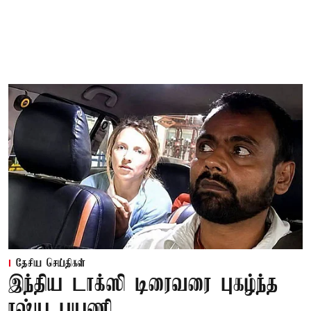
தேசிய செய்திகள்
இந்திய டாக்ஸி டிரைவரை புகழ்ந்த
ரஷ்ய பயணி