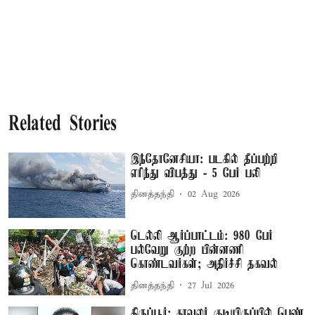
Related Stories
இந்தோனேசியா: படகில் தீப்பற்றி
எரிந்து விபத்து - 5 பேர் பலி
தினத்தந்தி
02 Aug 2026
டெல்லி ஆர்ப்பாட்டம்: 980 பேர்
பல்வேறு குற்ற பின்னணி
கொண்டவர்கள்; அதிர்ச்சி தகவல்
தினத்தந்தி
27 Jul 2026
திருப்பூர்: காவலர் குடியிருப்பில் பெண்