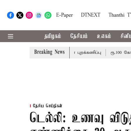
E-Paper
DTNEXT
Thanthi 
தமிழகம்
தேசியம்
உலகம்
சினி
Breaking News
ூட்டம்: அதிமுக எம்பிக்கள் புறக்கணிப்பு
ரூ.100 கோடி 
தேசிய செய்திகள்
டெல்லி: உணவு விடுதி