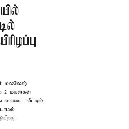
ில்
டில்
ிரிழப்பு
வர் மல்லேஷ்
ற 2 மகள்கள்
டலையை வீட்டில்
்டாமல்
ுகிறது.