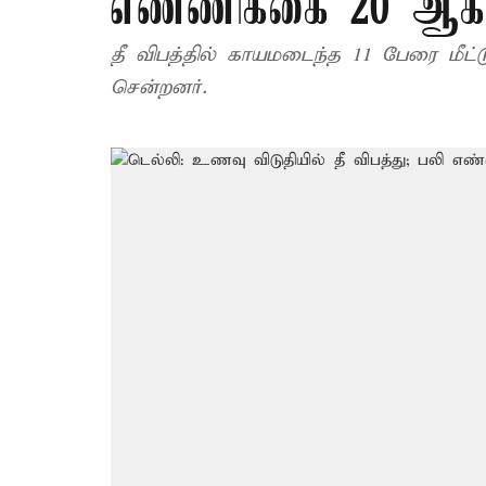
எண்ணிக்கை 20 ஆக
தீ விபத்தில் காயமடைந்த 11 பேரை மீட்
சென்றனர்.