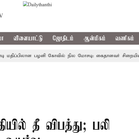
TV
மா
விளையாட்டு
ஜோதிடம்
ஆன்மிகம்
வணிகம்
மதிப்பிலான பழனி கோவில் நில மோசடி: கைதானவர் சிறையில் உயி
யில் தீ விபத்து; பலி