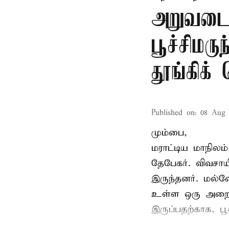
அறுவடை
பூச்சிமரு
தூங்கிக்
Published on
:
08 Aug 
மும்பை,
மராட்டிய மாநிலம்
தேபேகர். விவசா
இருந்தனர். மல்
உள்ள ஒரு அறையில
இருப்பதற்காக, பூ