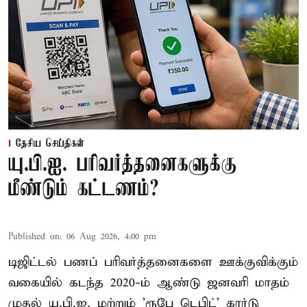
தேசிய செய்திகள்
யு.பி.ஐ. பரிவர்த்தனைகளுக்கு
மீண்டும் கட்டணம்?
Published on
:
06 Aug 2026, 4:00 pm
டிஜிட்டல் பணப் பரிவர்த்தனைகளை ஊக்குவிக்கும்
வகையில் கடந்த 2020-ம் ஆண்டு ஜனவரி மாதம்
முதல் யு.பி.ஐ. மற்றும் 'ரூபே டெபிட்' கார்டு