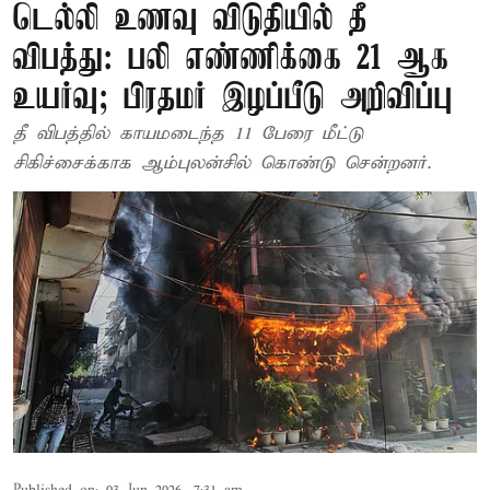
டெல்லி உணவு விடுதியில் தீ
விபத்து: பலி எண்ணிக்கை 21 ஆக
உயர்வு; பிரதமர் இழப்பீடு அறிவிப்பு
தீ விபத்தில் காயமடைந்த 11 பேரை மீட்டு
சிகிச்சைக்காக ஆம்புலன்சில் கொண்டு சென்றனர்.