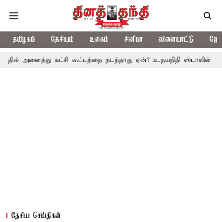
தமிழகம்
தேசியம்
உலகம்
சினிமா
விளையாட்டு
ஜோத
த்து கட்சி கூட்டத்தை நடத்தாது ஏன்? உதயநிதி ஸ்டாலின் கேள்வி
த.வ
தேசிய செய்திகள்