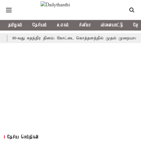
தமிழகம்
தேசியம்
உலகம்
சினிமா
விளையாட்டு
ஜோத
0-வது சுதந்திர தினம்: கோட்டை கொத்தளத்தில் முதல் முறையாக தேசிய கொ
தேசிய செய்திகள்