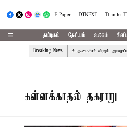
E-Paper
DTNEXT
Thanthi 
தமிழகம்
தேசியம்
உலகம்
சினி
Breaking News
: எம்.பி.க்கள் கூட்டத்துக்கு முதல்-அமைச்சர் விஜய் அழைப்பு
கள்ளக்காதல் தகராறு