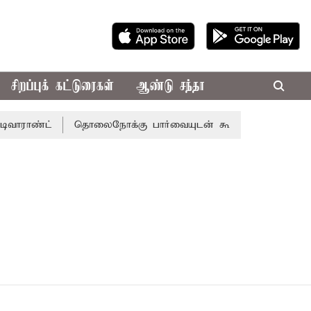
சிறப்புக் கட்டுரைகள்
ஆண்டு சந்தா
வாராண்ட்
தொலைநோக்கு பார்வையுடன் கூடிய வேளாண் பட்ஜெட